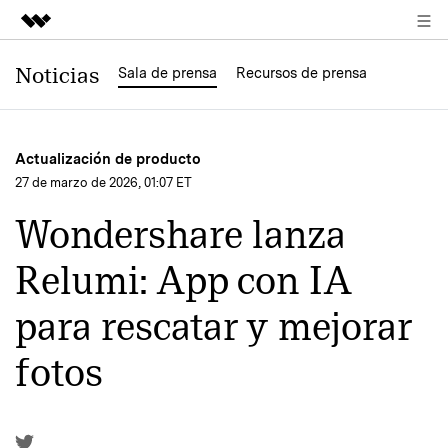
Productos destacados
Noticias
Sala de prensa
Recursos de prensa
Creatividad digital con AIGC
Empresas
Utilidades
Actualización de producto
Resumen
Quiénes somos
27 de marzo de 2026, 01:07 ET
Soluciones
Wondershare lanza
Sala de prensa
Relumi: App con IA
Tienda
para rescatar y mejorar
Soporte
fotos
Buscar