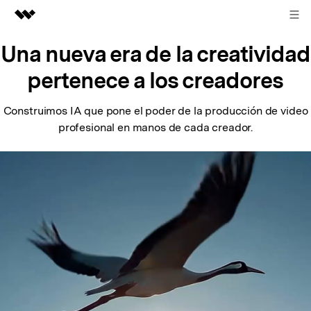
REGISTRARSE
Productos destacados
Una nueva era de la creatividad
Creatividad digital con AIGC
pertenece a los creadores
Empresas
Utilidades
Resumen
Construimos IA que pone el poder de la producción de video
Quiénes somos
profesional en manos de cada creador.
Soluciones
Sala de prensa
Tienda
Soporte
Buscar