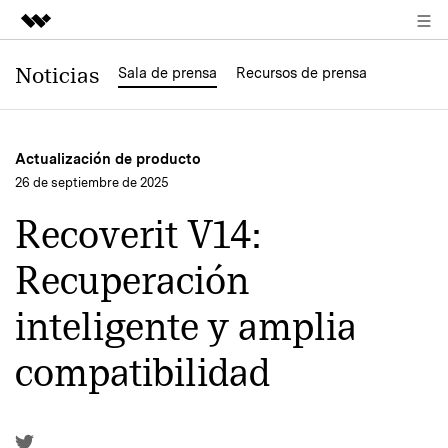
Productos destacados
Noticias
Sala de prensa
Recursos de prensa
Creatividad digital con AIGC
Empresas
Utilidades
Actualización de producto
Resumen
Quiénes somos
26 de septiembre de 2025
Soluciones
Recoverit V14:
Sala de prensa
Recuperación
Tienda
inteligente y amplia
Soporte
compatibilidad
Buscar