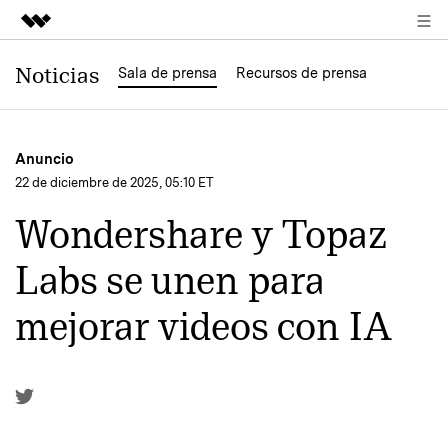
Productos destacados
Noticias
Sala de prensa
Recursos de prensa
Creatividad digital con AIGC
Empresas
Utilidades
Anuncio
Resumen
Quiénes somos
22 de diciembre de 2025, 05:10 ET
Soluciones
Wondershare y Topaz
Sala de prensa
Labs se unen para
Tienda
mejorar videos con IA
Soporte
Buscar