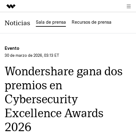
Productos destacados
Noticias
Sala de prensa
Recursos de prensa
Creatividad digital con AIGC
Empresas
Utilidades
Evento
Resumen
Quiénes somos
30 de marzo de 2026, 03:13 ET
Soluciones
Wondershare gana dos
Sala de prensa
premios en
Tienda
Cybersecurity
Soporte
Excellence Awards
2026
Buscar