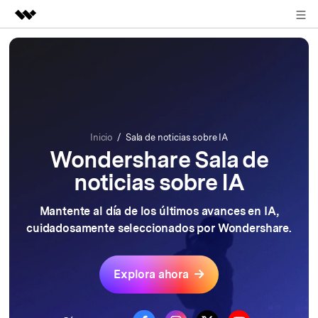
REGISTRARSE
Productos destacados
Creatividad digital con AIGC
Empresas
Utilidades
Resumen
Quiénes somos
Soluciones
Inicio
/
Sala de noticias sobre IA
Wondershare
Sala de
Sala de prensa
noticias sobre IA
Tienda
Mantente al día de los últimos avances en IA,
Soporte
cuidadosamente seleccionados por Wondershare.
Buscar
Explora ahora